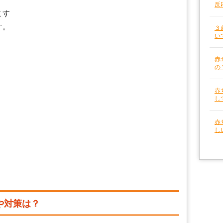
反
こす
す。
３
い
赤
の
赤
し
赤
し
や対策は？