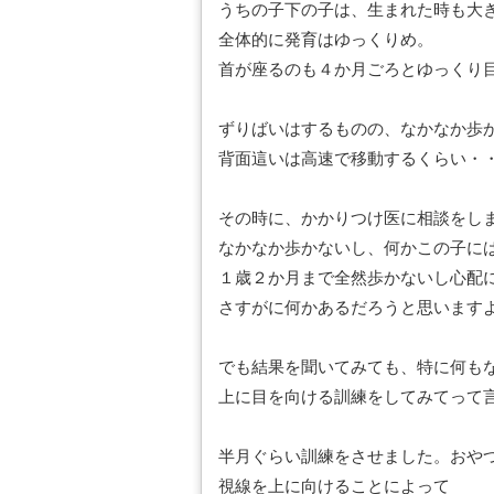
うちの子下の子は、生まれた時も大
全体的に発育はゆっくりめ。
首が座るのも４か月ごろとゆっくり
ずりばいはするものの、なかなか歩
背面這いは高速で移動するくらい・
その時に、かかりつけ医に相談をし
なかなか歩かないし、何かこの子に
１歳２か月まで全然歩かないし心配
さすがに何かあるだろうと思います
でも結果を聞いてみても、特に何も
上に目を向ける訓練をしてみてって
半月ぐらい訓練をさせました。おや
視線を上に向けることによって