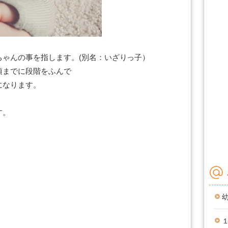
ちゃんの事を指します。(別名：いざりっ子）
頃までに段階をふんで
になります。
す。