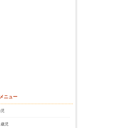
メニュー
幼児
１歳児