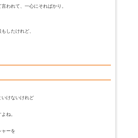
て言われて、一心にそればかり。
談もしたけれど、
といけないけれど
すよね。
シャーを