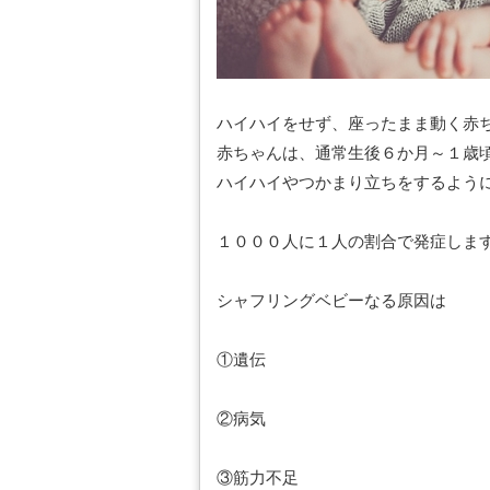
ハイハイをせず、座ったまま動く赤
赤ちゃんは、通常生後６か月～１歳
ハイハイやつかまり立ちをするよう
１０００人に１人の割合で発症しま
シャフリングベビーなる原因は
①遺伝
②病気
③筋力不足